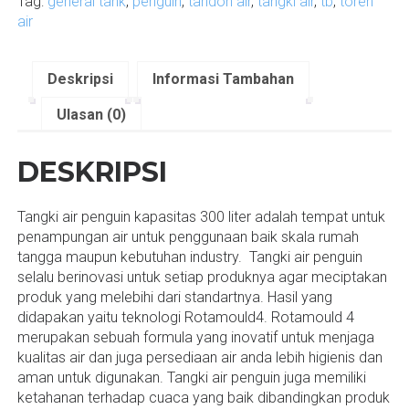
Tag:
general tank
,
penguin
,
tandon air
,
tangki air
,
tb
,
toren
air
Deskripsi
Informasi Tambahan
Ulasan (0)
DESKRIPSI
Tangki air penguin kapasitas 300 liter adalah tempat untuk
penampungan air untuk penggunaan baik skala rumah
tangga maupun kebutuhan industry. Tangki air penguin
selalu berinovasi untuk setiap produknya agar meciptakan
produk yang melebihi dari standartnya. Hasil yang
didapakan yaitu teknologi Rotamould4. Rotamould 4
merupakan sebuah formula yang inovatif untuk menjaga
kualitas air dan juga persediaan air anda lebih higienis dan
aman untuk digunakan. Tangki air penguin juga memiliki
ketahanan terhadap cuaca yang baik dibandingkan produk