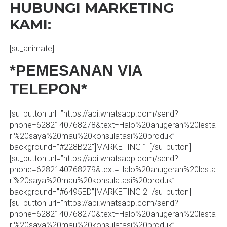
HUBUNGI MARKETING
KAMI:
[su_animate]
*PEMESANAN VIA
TELEPON*
[su_button url=”https://api.whatsapp.com/send?
phone=6282140768278&text=Halo%20anugerah%20lesta
ri%20saya%20mau%20konsulatasi%20produk”
background=”#228B22″]MARKETING 1 [/su_button]
[su_button url=”https://api.whatsapp.com/send?
phone=6282140768279&text=Halo%20anugerah%20lesta
ri%20saya%20mau%20konsulatasi%20produk”
background=”#6495ED”]MARKETING 2 [/su_button]
[su_button url=”https://api.whatsapp.com/send?
phone=6282140768270&text=Halo%20anugerah%20lesta
ri%20saya%20mau%20konsulatasi%20produk”