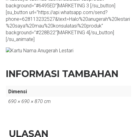
background=”#6495ED”]MARKETING 3 [/su_button]
[su_button url=”https://api.whatsapp.com/send?
phone=628113232527&text=Halo%20anugerah%20lestari
%20saya%20mau%20konsulatasi%20produk”
background=”#228B22″]MARKETING 4[/su_button]
[/su_animate]
INFORMASI TAMBAHAN
Dimensi
690 × 690 × 870 cm
ULASAN