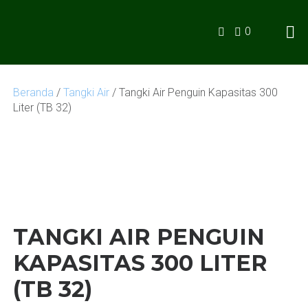
Skip
to
0
content
Anugerah Lestari
PERCAYAKAN KEBUTUHAN BAHAN BANGUNAN ANDA
KEPADA KAMI
Beranda
/
Tangki Air
/ Tangki Air Penguin Kapasitas 300
Liter (TB 32)
TANGKI AIR PENGUIN
KAPASITAS 300 LITER
(TB 32)