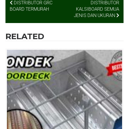
NAVIGASI
DISTRIBUTOR GRC
DISTRIBUTOR
BOARD TERMURAH
KALSIBOARD SEMUA
POS
JENIS DAN UKURAN
RELATED