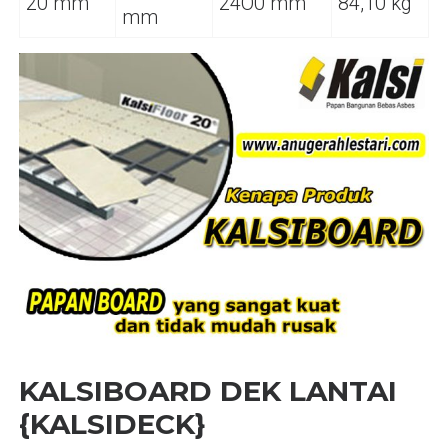
20 mm
24O0 mm
84,10 kg
mm
KALSIBOARD DEK LANTAI
{
KALSIDECK
}