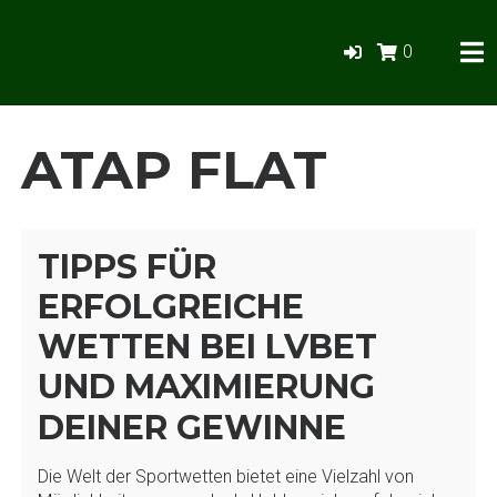
Skip
to
0
content
Anugerah Lestari
PERCAYAKAN KEBUTUHAN BAHAN BANGUNAN ANDA
KEPADA KAMI
ATAP FLAT
TIPPS FÜR
ERFOLGREICHE
WETTEN BEI LVBET
UND MAXIMIERUNG
DEINER GEWINNE
Die Welt der Sportwetten bietet eine Vielzahl von